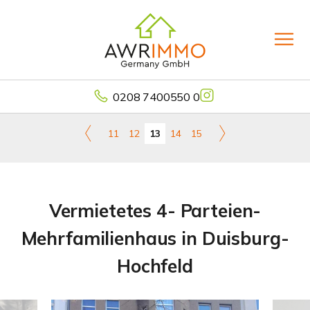
0208 7400550 0
11
12
13
14
15
Vermietetes 4- Parteien-
Mehrfamilienhaus in Duisburg-
Hochfeld