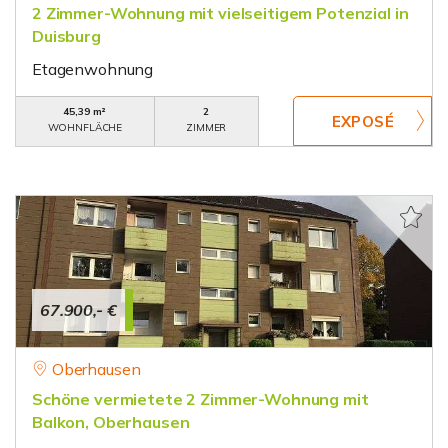
2 Zimmer-Wohnung mit vielseitigem Potenzial in
Duisburg
Etagenwohnung
45,39 m²
2
WOHNFLÄCHE
ZIMMER
67.900,- €
Oberhausen
Schöne vermietete 2 Zimmer-Wohnung mit
Balkon, Oberhausen