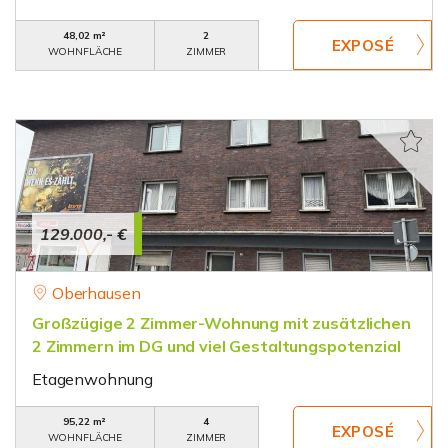
48,02 m²
2
WOHNFLÄCHE
ZIMMER
129.000,- €
Oberhausen
Großzügige 2 Zimmer-Wohnung mit zusätzlichen
2 Zimmern im DG und viel Gestaltungspotenzial
Etagenwohnung
95,22 m²
4
WOHNFLÄCHE
ZIMMER