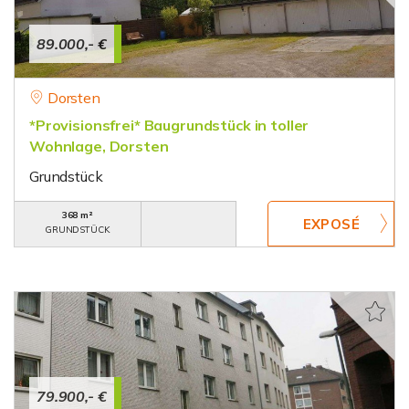
89.000,- €
Dorsten
*Provisionsfrei* Baugrundstück in toller
Wohnlage, Dorsten
Grundstück
368 m²
GRUNDSTÜCK
79.900,- €