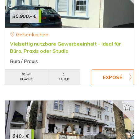
30.900,- €
Gelsenkirchen
Vielseitig nutzbare Gewerbeeinheit - Ideal für
Büro, Praxis oder Studio
Büro / Praxis
31 m²
1
FLÄCHE
RÄUME
840,- €