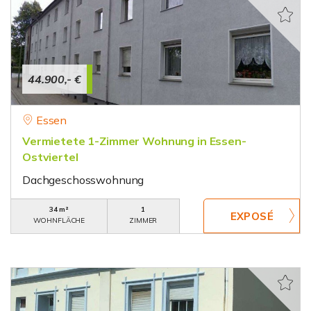
44.900,- €
Essen
Vermietete 1-Zimmer Wohnung in Essen-
Ostviertel
Dachgeschosswohnung
34 m²
1
WOHNFLÄCHE
ZIMMER