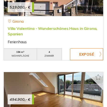
519.000,- €
Girona
Villa Valentina - Wunderschönes Haus in Girona,
Spanien
Ferienhaus
184 m²
4
WOHNFLÄCHE
ZIMMER
494.900,- €