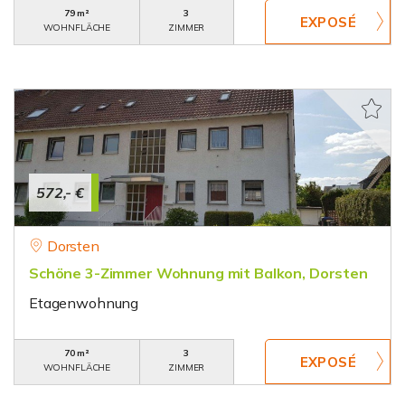
79 m²
3
WOHNFLÄCHE
ZIMMER
572,- €
Dorsten
Schöne 3-Zimmer Wohnung mit Balkon, Dorsten
Etagenwohnung
70 m²
3
WOHNFLÄCHE
ZIMMER