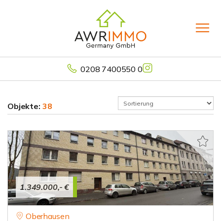
0208 7400550 0
Objekte:
38
1.349.000,- €
Oberhausen