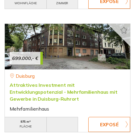
WOHNFLÄCHE
ZIMMER
699.000,- €
Duisburg
Attraktives Investment mit
Entwicklungspotenzial - Mehrfamilienhaus mit
Gewerbe in Duisburg-Ruhrort
Mehrfamilienhaus
875 m²
FLÄCHE