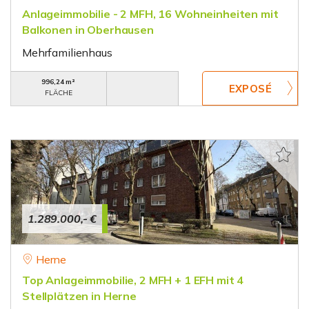
Anlageimmobilie - 2 MFH, 16 Wohneinheiten mit
Balkonen in Oberhausen
Mehrfamilienhaus
996,24 m²
FLÄCHE
1.289.000,- €
Herne
Top Anlageimmobilie, 2 MFH + 1 EFH mit 4
Stellplätzen in Herne