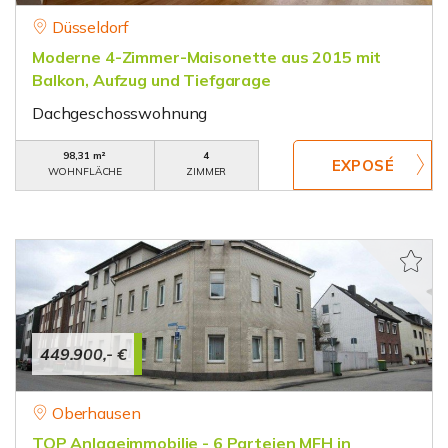
Düsseldorf
Moderne 4-Zimmer-Maisonette aus 2015 mit
Balkon, Aufzug und Tiefgarage
Dachgeschosswohnung
98,31 m²
4
WOHNFLÄCHE
ZIMMER
449.900,- €
Oberhausen
TOP Anlageimmobilie - 6 Parteien MFH in