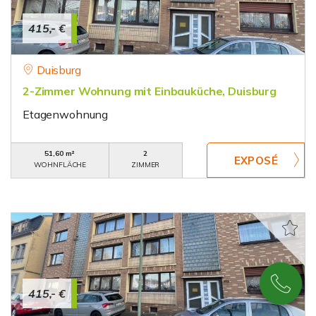
415,- €
Duisburg
2-Zimmer Wohnung mit Einbauküche, Duisburg
Etagenwohnung
51,60 m²
2
WOHNFLÄCHE
ZIMMER
415,- €