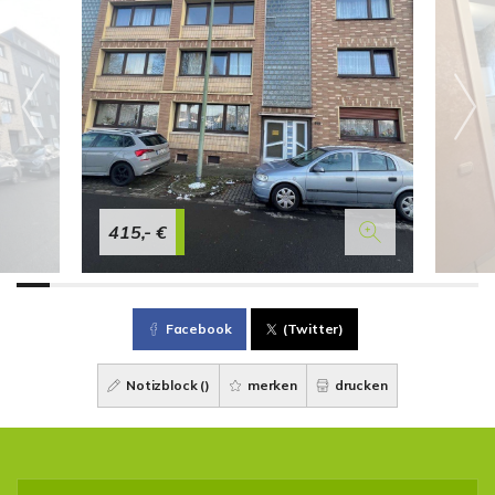
415,- €
Facebook
(Twitter)
Notizblock (
)
merken
drucken