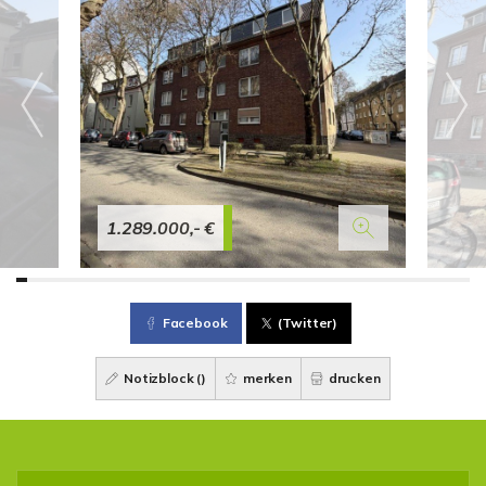
1.289.000,- €
Facebook
(Twitter)
Notizblock (
)
merken
drucken